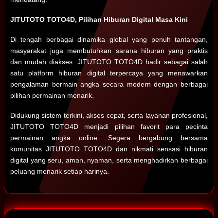
JITUTOTO TOTO4D, Pilihan Hiburan Digital Masa Kini
Di tengah berbagai dinamika global yang penuh tantangan,
masyarakat juga membutuhkan sarana hiburan yang praktis
dan mudah diakses. JITUTOTO TOTO4D hadir sebagai salah
satu platform hiburan digital terpercaya yang menawarkan
pengalaman bermain angka secara modern dengan berbagai
pilihan permainan menarik.
Didukung sistem terkini, akses cepat, serta layanan profesional,
JITUTOTO TOTO4D menjadi pilihan favorit para pecinta
permainan angka online. Segera bergabung bersama
komunitas JITUTOTO TOTO4D dan nikmati sensasi hiburan
digital yang seru, aman, nyaman, serta menghadirkan berbagai
peluang menarik setiap harinya.