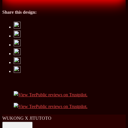
Share this design:
WUKONG X JITUTOTO