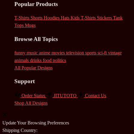
Popular Products
T-Shirts
Shorts
Hoodies
Hats
Kids T-Shirts
Stickers
Tank
Tops
Mugs
Browse All Topics
funny
music
anime
movies
television
sports
sci-fi
vintage
animals
drinks
food
politics
All Popular Designs
Support
Order Status
JITUTOTO
Contact Us
Shop All Designs
Update Your Browsing Preferences
Shipping Country: