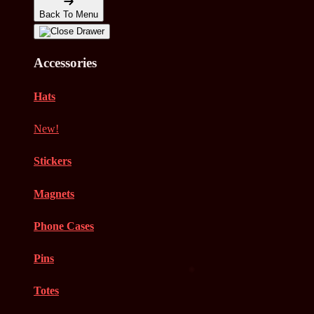
Back To Menu
Accessories
Hats
New!
Stickers
Magnets
Phone Cases
Pins
Totes