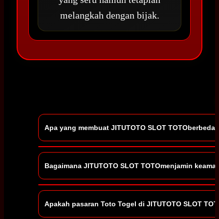
melangkah dengan bijak.
Apa yang membuat JITUTOTO SLOT TOTOberbeda dar
JITUTOTO SLOT TOTObukan sekadar tempat singgah, m
Bagaimana JITUTOTO SLOT TOTOmenjamin keamanan
Kami mengutamakan integrasi sistem yang mulus, ke
setiap penjelajah peluang di dunia Toto Togel.
JITUTOTO SLOT TOTOmenggunakan infrastruktur keaman
Apakah pasaran Toto Togel di JITUTOTO SLOT TOTO
data personal, rekam jejak aktivitas, hingga lalu lint
bertanggung jawab.