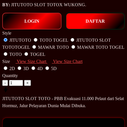
BY:
JITUTOTO SLOT TOTOX WUKONG.
LOGIN
DAFTAR
Style
JITUTOTO
TOTO TOGEL
JITUTOTO SLOT
TOTOTOGEL
MAWAR TOTO
MAWAR TOTO TOGEL
TOTO
TOGEL
Size
View Size Chart
View Size Chart
2D
3D
4D
5D
Quantity
-
+
JITUTOTO SLOT TOTO - PBB Evakuasi 11.000 Pelaut dari Selat
Hormuz, Jalur Pelayaran Dunia Mulai Dibuka.