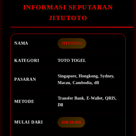
INFORMASI SEPUTARAN
JITUTOTO
NAMA
JITUTOTO
KATEGORI
TOTO TOGEL
Singapore, Hongkong, Sydney,
PASARAN
Macau, Cambodia, dll
Transfer Bank, E-Wallet, QRIS,
METODE
Dll
MULAI DARI
IDR 10.000