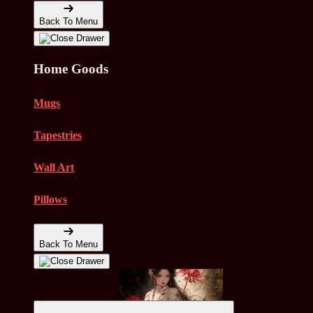
Back To Menu
Home Goods
Mugs
Tapestries
Wall Art
Pillows
Back To Menu