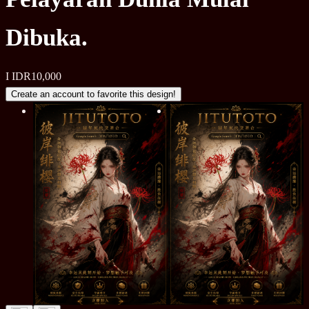
Dibuka.
I
IDR10,000
Create an account to favorite this design!