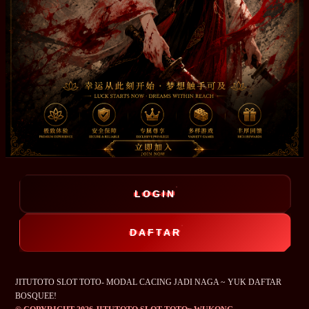
LOGIN
DAFTAR
JITUTOTO SLOT TOTO- MODAL CACING JADI NAGA ~ YUK DAFTAR
BOSQUEE!