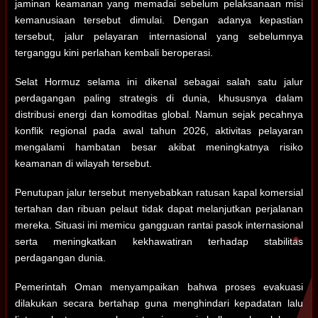
jaminan keamanan yang memadai sebelum pelaksanaan misi
kemanusiaan tersebut dimulai. Dengan adanya kepastian
tersebut, jalur pelayaran internasional yang sebelumnya
terganggu kini perlahan kembali beroperasi.
Selat Hormuz selama ini dikenal sebagai salah satu jalur
perdagangan paling strategis di dunia, khususnya dalam
distribusi energi dan komoditas global. Namun sejak pecahnya
konflik regional pada awal tahun 2026, aktivitas pelayaran
mengalami hambatan besar akibat meningkatnya risiko
keamanan di wilayah tersebut.
Penutupan jalur tersebut menyebabkan ratusan kapal komersial
tertahan dan ribuan pelaut tidak dapat melanjutkan perjalanan
mereka. Situasi ini memicu gangguan rantai pasok internasional
serta meningkatkan kekhawatiran terhadap stabilitas
perdagangan dunia.
Pemerintah Oman menyampaikan bahwa proses evakuasi
dilakukan secara bertahap guna menghindari kepadatan lalu