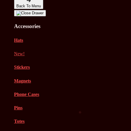
Back To Menu
Accessories
Hats
New!
Stickers
Magnets
Phone Cases
Pins
Totes