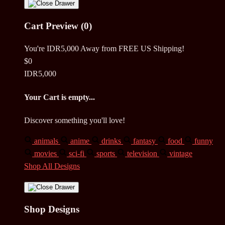
Cart Preview (0)
You're
IDR5,000
Away from
FREE US Shipping!
$0
IDR5,000
Your Cart is empty...
Discover something you'll love!
animals
anime
drinks
fantasy
food
funny
movies
sci-fi
sports
television
vintage
Shop All Designs
Shop Designs