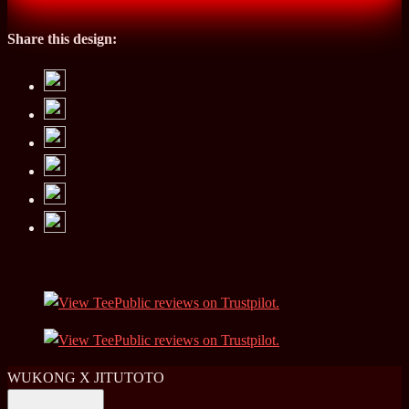
Share this design:
WUKONG X JITUTOTO