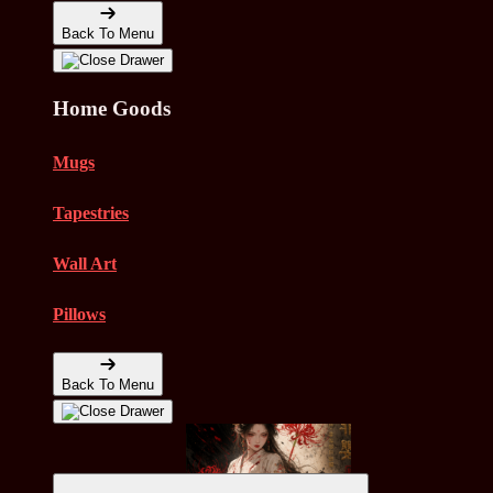
Back To Menu
Home Goods
Mugs
Tapestries
Wall Art
Pillows
Back To Menu