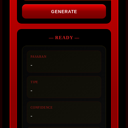
GENERATE
— READY —
PASARAN
-
TIPE
-
CONFIDENCE
-