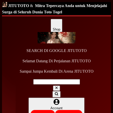
JITUTOTO
&
Mitra Tepercaya Anda untuk Menjelajahi
Surga di Seluruh Dunia Toto Togel
Shop
SEARCH DI GOOGLE JITUTOTO
Selamat Datang Di Perjalanan JITUTOTO
Sampai Jumpa Kembali Di Arena JITUTOTO
Account