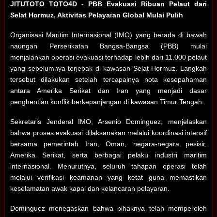
JITUTOTO TOTO4D - PBB Evakuasi Ribuan Pelaut dari
Selat Hormuz, Aktivitas Pelayaran Global Mulai Pulih
Organisasi Maritim Internasional (IMO) yang berada di bawah
naungan Perserikatan Bangsa-Bangsa (PBB) mulai
menjalankan operasi evakuasi terhadap lebih dari 11.000 pelaut
yang sebelumnya terjebak di kawasan Selat Hormuz. Langkah
tersebut dilakukan setelah tercapainya nota kesepahaman
antara Amerika Serikat dan Iran yang menjadi dasar
penghentian konflik berkepanjangan di kawasan Timur Tengah.
Sekretaris Jenderal IMO, Arsenio Dominguez, menjelaskan
bahwa proses evakuasi dilaksanakan melalui koordinasi intensif
bersama pemerintah Iran, Oman, negara-negara pesisir,
Amerika Serikat, serta berbagai pelaku industri maritim
internasional. Menurutnya, seluruh tahapan operasi telah
melalui verifikasi keamanan yang ketat guna memastikan
keselamatan awak kapal dan kelancaran pelayaran.
Dominguez menegaskan bahwa pihaknya telah memperoleh