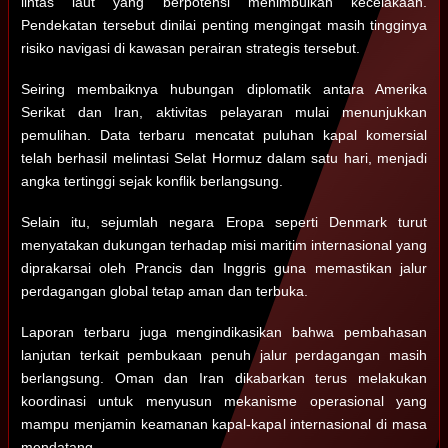
lintas laut yang berpotensi menimbulkan kecelakaan.
Pendekatan tersebut dinilai penting mengingat masih tingginya
risiko navigasi di kawasan perairan strategis tersebut.
Seiring membaiknya hubungan diplomatik antara Amerika
Serikat dan Iran, aktivitas pelayaran mulai menunjukkan
pemulihan. Data terbaru mencatat puluhan kapal komersial
telah berhasil melintasi Selat Hormuz dalam satu hari, menjadi
angka tertinggi sejak konflik berlangsung.
Selain itu, sejumlah negara Eropa seperti Denmark turut
menyatakan dukungan terhadap misi maritim internasional yang
diprakarsai oleh Prancis dan Inggris guna memastikan jalur
perdagangan global tetap aman dan terbuka.
Laporan terbaru juga mengindikasikan bahwa pembahasan
lanjutan terkait pembukaan penuh jalur perdagangan masih
berlangsung. Oman dan Iran dikabarkan terus melakukan
koordinasi untuk menyusun mekanisme operasional yang
mampu menjamin keamanan kapal-kapal internasional di masa
mendatang.