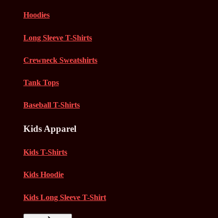
Hoodies
Long Sleeve T-Shirts
Crewneck Sweatshirts
Tank Tops
Baseball T-Shirts
Kids Apparel
Kids T-Shirts
Kids Hoodie
Kids Long Sleeve T-Shirt