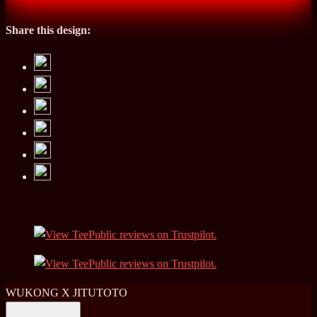
Share this design:
WUKONG X JITUTOTO