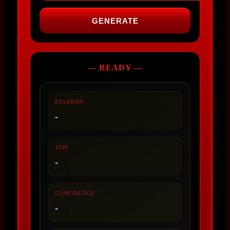
GENERATE
— READY —
PASARAN
-
TIPE
-
CONFIDENCE
-