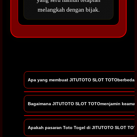
melangkah dengan bijak.
Apa yang membuat JITUTOTO SLOT TOTOberbeda dar
JITUTOTO SLOT TOTObukan sekadar tempat singgah, m
Bagaimana JITUTOTO SLOT TOTOmenjamin keamanan
Kami mengutamakan integrasi sistem yang mulus, ke
setiap penjelajah peluang di dunia Toto Togel.
JITUTOTO SLOT TOTOmenggunakan infrastruktur keaman
Apakah pasaran Toto Togel di JITUTOTO SLOT TOTO
data personal, rekam jejak aktivitas, hingga lalu lint
bertanggung jawab.