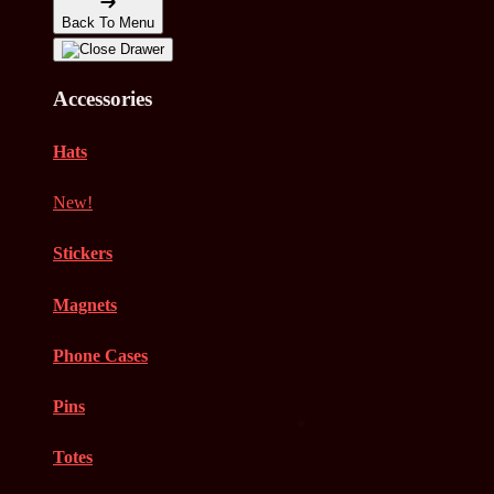
Back To Menu
Accessories
Hats
New!
Stickers
Magnets
Phone Cases
Pins
Totes