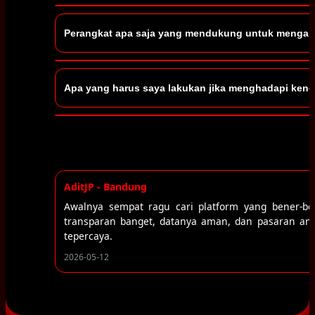
Tentu saja. JITUTOTO SLOT TOTOmemegang teguh prins
Perangkat apa saja yang mendukung untuk menga
disinkronisasikan secara langsung dan real-time dari
JITUTOTO SLOT TOTOtelah dioptimalkan secara penuh
Apa yang harus saya lakukan jika menghadapi kend
melakukan analisis, hingga bertransaksi kapan saja d
JITUTOTO SLOT TOTOmenyediakan layanan pendampinga
Anda cukup menghubungi kami melalui fitur Live Chat
ramah dalam hitungan menit.
★★★★
BramToto - Surabaya
saksinya
Paling suka sama respon tim CS JITUTOTO. Kemarin 
ai mitra
dibalas dalam hitungan menit secara ramah dan solut
2026-05-10