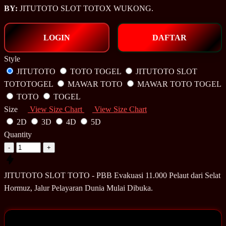
BY:
JITUTOTO SLOT TOTOX WUKONG.
LOGIN
DAFTAR
Style
JITUTOTO
TOTO TOGEL
JITUTOTO SLOT
TOTOTOGEL
MAWAR TOTO
MAWAR TOTO TOGEL
TOTO
TOGEL
Size
View Size Chart
View Size Chart
2D
3D
4D
5D
Quantity
-
+
JITUTOTO SLOT TOTO - PBB Evakuasi 11.000 Pelaut dari Selat
Hormuz, Jalur Pelayaran Dunia Mulai Dibuka.