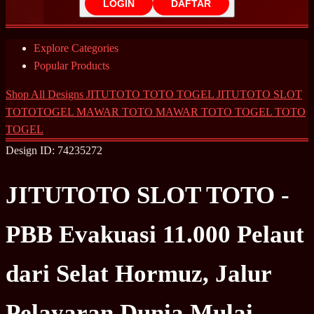
LOGIN
DAFTAR
Explore Categories
Popular Products
Shop All Designs
JITUTOTO
TOTO TOGEL
JITUTOTO SLOT
TOTOTOGEL
MAWAR TOTO
MAWAR TOTO TOGEL
TOTO
TOGEL
Design ID: 74235272
JITUTOTO SLOT TOTO -
PBB Evakuasi 11.000 Pelaut
dari Selat Hormuz, Jalur
Pelayaran Dunia Mulai