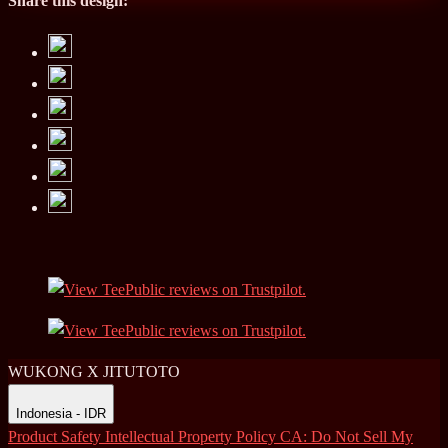
Share this design:
WUKONG X JITUTOTO
Indonesia - IDR
Product Safety
Intellectual Property Policy
CA: Do Not Sell My