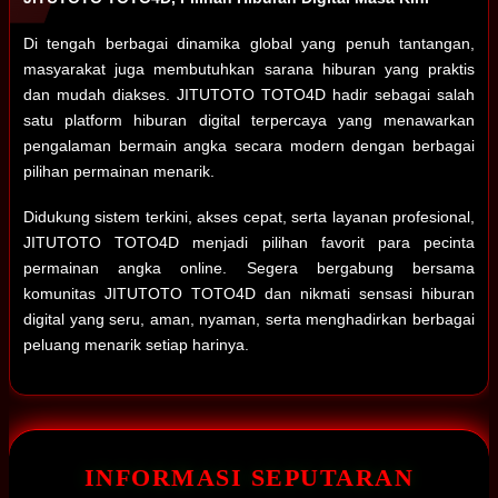
Di tengah berbagai dinamika global yang penuh tantangan,
masyarakat juga membutuhkan sarana hiburan yang praktis
dan mudah diakses. JITUTOTO TOTO4D hadir sebagai salah
satu platform hiburan digital terpercaya yang menawarkan
pengalaman bermain angka secara modern dengan berbagai
pilihan permainan menarik.
Didukung sistem terkini, akses cepat, serta layanan profesional,
JITUTOTO TOTO4D menjadi pilihan favorit para pecinta
permainan angka online. Segera bergabung bersama
komunitas JITUTOTO TOTO4D dan nikmati sensasi hiburan
digital yang seru, aman, nyaman, serta menghadirkan berbagai
peluang menarik setiap harinya.
INFORMASI SEPUTARAN