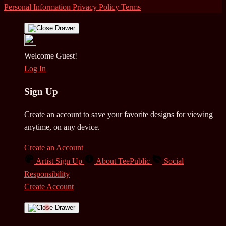
Personal Information
Privacy Policy
Terms
Welcome Guest!
Log In
Sign Up
Create an account to save your favorite designs for viewing
anytime, on any device.
Create an Account
Artist Sign Up
About TeePublic
Social
Responsibility
Create Account