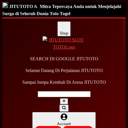
JITUTOTO
&
Mitra Tepercaya Anda untuk Menjelajahi
Surga di Seluruh Dunia Toto Togel
Shop
SEARCH DI GOOGLE JITUTOTO
Selamat Datang Di Perjalanan JITUTOTO
Sampai Jumpa Kembali Di Arena JITUTOTO
Account