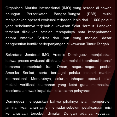
Organisasi Maritim Internasional (IMO) yang berada di bawah
naungan Perserikatan Bangsa-Bangsa (PBB) mulai
menjalankan operasi evakuasi terhadap lebih dari 11.000 pelaut
yang sebelumnya terjebak di kawasan Selat Hormuz. Langkah
tersebut dilakukan setelah tercapainya nota kesepahaman
antara Amerika Serikat dan Iran yang menjadi dasar
penghentian konflik berkepanjangan di kawasan Timur Tengah.
Sekretaris Jenderal IMO, Arsenio Dominguez, menjelaskan
bahwa proses evakuasi dilaksanakan melalui koordinasi intensif
bersama pemerintah Iran, Oman, negara-negara pesisir,
Amerika Serikat, serta berbagai pelaku industri maritim
internasional. Menurutnya, seluruh tahapan operasi telah
melalui verifikasi keamanan yang ketat guna memastikan
keselamatan awak kapal dan kelancaran pelayaran.
Dominguez menegaskan bahwa pihaknya telah memperoleh
jaminan keamanan yang memadai sebelum pelaksanaan misi
kemanusiaan tersebut dimulai. Dengan adanya kepastian