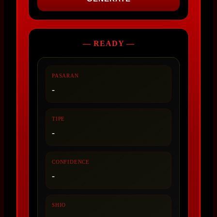
— READY —
PASARAN
-
TIPE
-
CONFIDENCE
-
SHIO