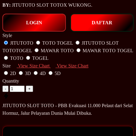
BY:
JITUTOTO SLOT TOTOX WUKONG.
LOGIN
DAFTAR
Style
JITUTOTO
TOTO TOGEL
JITUTOTO SLOT
TOTOTOGEL
MAWAR TOTO
MAWAR TOTO TOGEL
TOTO
TOGEL
Size
View Size Chart
View Size Chart
2D
3D
4D
5D
Quantity
-
+
JITUTOTO SLOT TOTO - PBB Evakuasi 11.000 Pelaut dari Selat
Hormuz, Jalur Pelayaran Dunia Mulai Dibuka.