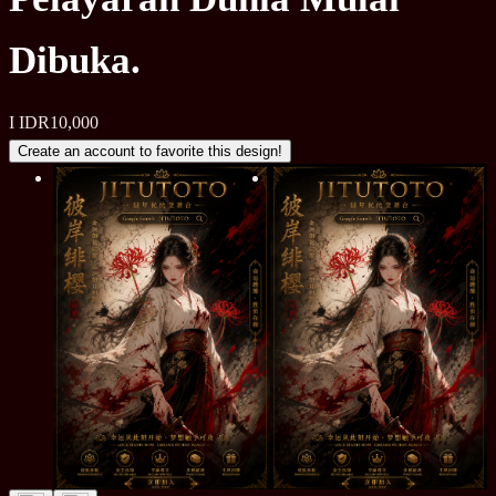
Dibuka.
I
IDR10,000
Create an account to favorite this design!