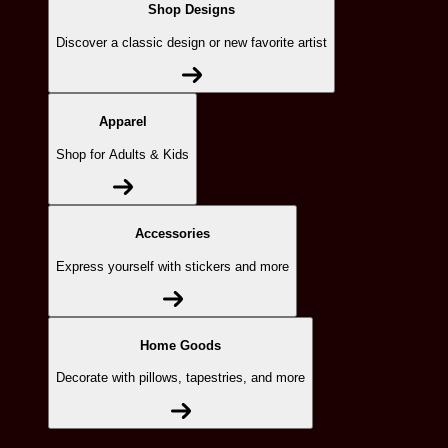
Shop Designs
Discover a classic design or new favorite artist
Apparel
Shop for Adults & Kids
Accessories
Express yourself with stickers and more
Home Goods
Decorate with pillows, tapestries, and more