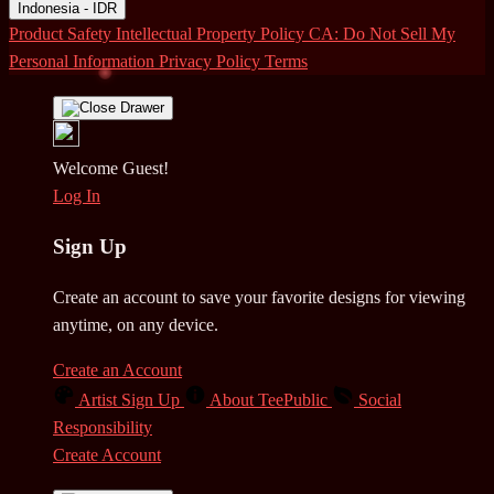
Indonesia - IDR
Product Safety
Intellectual Property Policy
CA: Do Not Sell My
Personal Information
Privacy Policy
Terms
Welcome Guest!
Log In
Sign Up
Create an account to save your favorite designs for viewing
anytime, on any device.
Create an Account
Artist Sign Up
About TeePublic
Social
Responsibility
Create Account