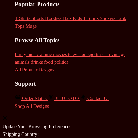
Popular Products
T-Shirts
Shorts
Hoodies
Hats
Kids T-Shirts
Stickers
Tank
Tops
Mugs
Browse All Topics
funny
music
anime
movies
television
sports
sci-fi
vintage
animals
drinks
food
politics
All Popular Designs
Support
Order Status
JITUTOTO
Contact Us
Shop All Designs
Update Your Browsing Preferences
Shipping Country: