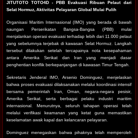
JITUTOTO TOTO4D - PBB Evakuasi Ribuan Pelaut dari
Selat Hormuz, Aktivitas Pelayaran Global Mulai Pulih
Organisasi Maritim Internasional (IMO) yang berada di bawah
naungan Perserikatan Bangsa-Bangsa (PBB) mulai
menjalankan operasi evakuasi terhadap lebih dari 11.000 pelaut
yang sebelumnya terjebak di kawasan Selat Hormuz. Langkah
tersebut dilakukan setelah tercapainya nota kesepahaman
antara Amerika Serikat dan Iran yang menjadi dasar
penghentian konflik berkepanjangan di kawasan Timur Tengah.
Sekretaris Jenderal IMO, Arsenio Dominguez, menjelaskan
bahwa proses evakuasi dilaksanakan melalui koordinasi intensif
bersama pemerintah Iran, Oman, negara-negara pesisir,
Amerika Serikat, serta berbagai pelaku industri maritim
internasional. Menurutnya, seluruh tahapan operasi telah
melalui verifikasi keamanan yang ketat guna memastikan
keselamatan awak kapal dan kelancaran pelayaran.
Dominguez menegaskan bahwa pihaknya telah memperoleh