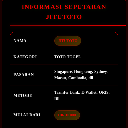
INFORMASI SEPUTARAN
JITUTOTO
NAMA
JITUTOTO
KATEGORI
TOTO TOGEL
Singapore, Hongkong, Sydney,
PASARAN
Macau, Cambodia, dll
Transfer Bank, E-Wallet, QRIS,
METODE
Dll
MULAI DARI
IDR 10.000