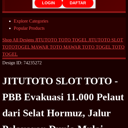
LOGIN
DAFTAR
Explore Categories
Popular Products
Shop All Designs
JITUTOTO
TOTO TOGEL
JITUTOTO SLOT
TOTOTOGEL
MAWAR TOTO
MAWAR TOTO TOGEL
TOTO
TOGEL
Design ID: 74235272
JITUTOTO SLOT TOTO -
PBB Evakuasi 11.000 Pelaut
dari Selat Hormuz, Jalur