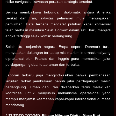
risiko navigasi di kawasan perairan strategis tersebut.
Seiring membaiknya hubungan diplomatik antara Amerika
Serikat dan Iran, aktivitas pelayaran mulai menunjukkan
pemulihan. Data terbaru mencatat puluhan kapal komersial
telah berhasil melintasi Selat Hormuz dalam satu hari, menjadi
angka tertinggi sejak konflik berlangsung.
Selain itu, sejumlah negara Eropa seperti Denmark turut
menyatakan dukungan terhadap misi maritim internasional yang
diprakarsai oleh Prancis dan Inggris guna memastikan jalur
perdagangan global tetap aman dan terbuka.
Laporan terbaru juga mengindikasikan bahwa pembahasan
lanjutan terkait pembukaan penuh jalur perdagangan masih
berlangsung. Oman dan Iran dikabarkan terus melakukan
koordinasi untuk menyusun mekanisme operasional yang
mampu menjamin keamanan kapal-kapal internasional di masa
mendatang.
JITUTOTO TOTO4D, Pilihan Hiburan Digital Masa Kini