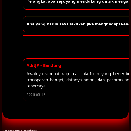
Perangkat apa saja yang mendukung untuk menga
disinkronisasikan secara langsung dan real-time dari
JITUTOTO SLOT TOTOtelah dioptimalkan secara penuh
Apa yang harus saya lakukan jika menghadapi kend
melakukan analisis, hingga bertransaksi kapan saja d
JITUTOTO SLOT TOTOmenyediakan layanan pendampinga
Anda cukup menghubungi kami melalui fitur Live Chat
ramah dalam hitungan menit.
AditJP - Bandung
Awalnya sempat ragu cari platform yang bener-b
transparan banget, datanya aman, dan pasaran ang
tepercaya.
2026-05-12