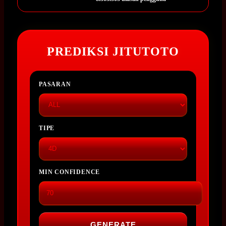
PREDIKSI JITUTOTO
PASARAN
TIPE
MIN CONFIDENCE
GENERATE