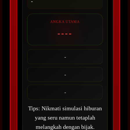
-
ANGKA UTAMA
----
-
-
-
Tips: Nikmati simulasi hiburan
yang seru namun tetaplah
melangkah dengan bijak.