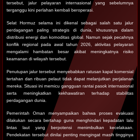
tersebut, jalur pelayaran internasional yang sebelumnya
terganggu kini perlahan kembali beroperasi.
Selat Hormuz selama ini dikenal sebagai salah satu jalur
perdagangan paling strategis di dunia, khususnya dalam
distribusi energi dan komoditas global. Namun sejak pecahnya
konflik regional pada awal tahun 2026, aktivitas pelayaran
mengalami hambatan besar akibat meningkatnya risiko
keamanan di wilayah tersebut.
Penutupan jalur tersebut menyebabkan ratusan kapal komersial
tertahan dan ribuan pelaut tidak dapat melanjutkan perjalanan
mereka. Situasi ini memicu gangguan rantai pasok internasional
serta meningkatkan kekhawatiran terhadap stabilitas
perdagangan dunia.
Pemerintah Oman menyampaikan bahwa proses evakuasi
dilakukan secara bertahap guna menghindari kepadatan lalu
lintas laut yang berpotensi menimbulkan kecelakaan.
Pendekatan tersebut dinilai penting mengingat masih tingginya