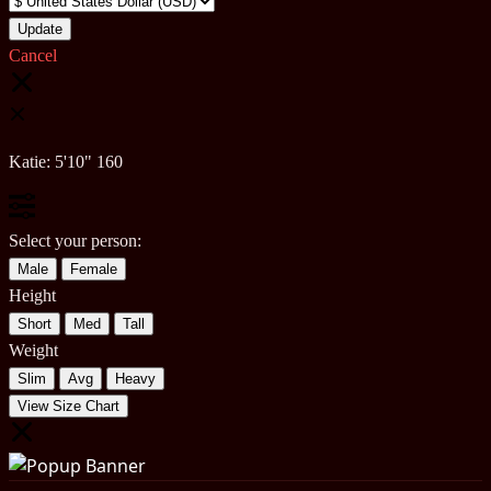
Cancel
Katie:
5'10"
160
Select your person:
Male
Female
Height
Short
Med
Tall
Weight
Slim
Avg
Heavy
View Size Chart