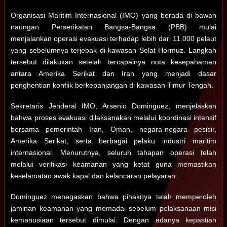
Organisasi Maritim Internasional (IMO) yang berada di bawah
naungan Perserikatan Bangsa-Bangsa (PBB) mulai
menjalankan operasi evakuasi terhadap lebih dari 11.000 pelaut
yang sebelumnya terjebak di kawasan Selat Hormuz. Langkah
tersebut dilakukan setelah tercapainya nota kesepahaman
antara Amerika Serikat dan Iran yang menjadi dasar
penghentian konflik berkepanjangan di kawasan Timur Tengah.
Sekretaris Jenderal IMO, Arsenio Dominguez, menjelaskan
bahwa proses evakuasi dilaksanakan melalui koordinasi intensif
bersama pemerintah Iran, Oman, negara-negara pesisir,
Amerika Serikat, serta berbagai pelaku industri maritim
internasional. Menurutnya, seluruh tahapan operasi telah
melalui verifikasi keamanan yang ketat guna memastikan
keselamatan awak kapal dan kelancaran pelayaran.
Dominguez menegaskan bahwa pihaknya telah memperoleh
jaminan keamanan yang memadai sebelum pelaksanaan misi
kemanusiaan tersebut dimulai. Dengan adanya kepastian