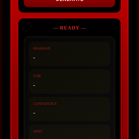
— READY —
PASARAN
-
TIPE
-
CONFIDENCE
-
SHIO